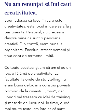
Nu am renunțat să îmi caut 
creativitatea. 
Spun adesea că locul în care este 
creativitatea, este locul în care se află și 
pasiunea ta. Personal, nu credeam 
despre mine că sunt o persoană 
creativă. Din contră, eram bună la 
organizare, Exceluri, stresat oameni și 
ținut cont de termene limită. 
Cu toate acestea, știam că am și eu un 
loc, o fărâmă de creativitate. La 
facultate, la orele de storytelling nu 
eram bună deloc în a construi povești 
pornind de la cuvântul „roșu”, dar 
uneori mă trezeam cu idei de training 
și metode de lucru noi. În timp, după 
mai multe teste, am înțeles că sunt 