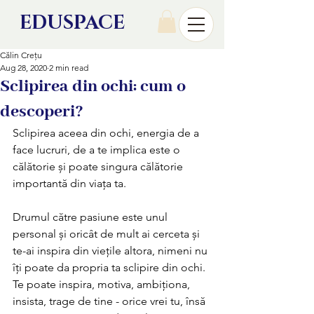
EDU
SPACE
Călin Crețu
Aug 28, 2020
2 min read
Sclipirea din ochi: cum o
descoperi?
Sclipirea aceea din ochi, energia de a 
face lucruri, de a te implica este o 
călătorie și poate singura călătorie 
importantă din viața ta. 
Drumul către pasiune este unul 
personal și oricât de mult ai cerceta și 
te-ai inspira din viețile altora, nimeni nu 
îți poate da propria ta sclipire din ochi. 
Te poate inspira, motiva, ambiționa, 
insista, trage de tine - orice vrei tu, însă 