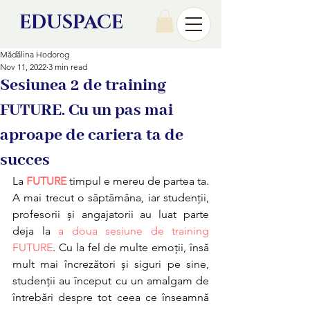
EDU
SPACE
Mădălina Hodorog
Nov 11, 2022
3 min read
Sesiunea 2 de training
FUTURE. Cu un pas mai
aproape de cariera ta de
succes
La
 FUTURE
 timpul e mereu de partea ta. 
A mai trecut o săptămâna, iar studenții, 
profesorii și angajatorii au luat parte 
deja la 
a doua sesiune de training 
FUTURE
. Cu la fel de multe emoții, însă 
mult mai încrezători și siguri pe sine, 
studenții au început cu un amalgam de 
întrebări despre tot ceea ce înseamnă 