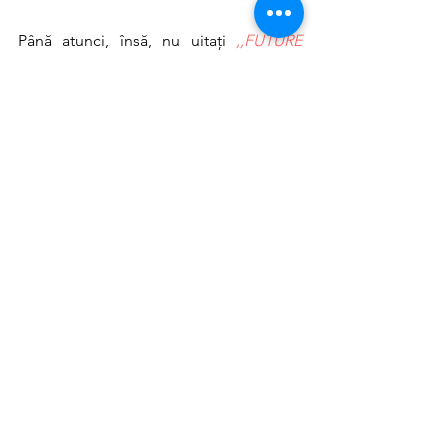
Până atunci, însă, nu uitați 
,,FUTURE 
contează!”
, viitorul tău e cel mai 
important, iar aici, la FUTURE, construim 
o carieră altfel alături de fiecare 
participant.
Articol realizat de: Bocancea-Stafie 
Ruxandra
Editor: Mădălina Hodorog
Photos: Arhivă personală