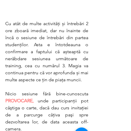
Cu atât de multe activități și întrebări 2 
ore zboară imediat, dar nu înainte de 
încă o sesiune de întrebări din partea 
studenților. Asta e întotdeauna o 
confirmare a faptului că așteaptă cu 
nerăbdare sesiunea următoare de 
training, cea cu numărul 3. Magia va 
continua pentru că vor aprofunda și mai 
multe aspecte ce țin de piața muncii. 
Nicio sesiune fără bine-cunoscuta 
PROVOCARE,
 unde participanţii pot 
câştiga o carte, dacă dau curs invitaţiei 
de a parcurge câţiva paşi spre 
dezvoltarea lor, de data aceasta off-
camera.