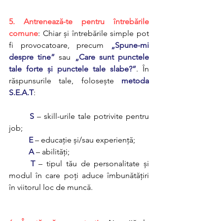
5. Antrenează-te pentru întrebările 
comune
: Chiar și întrebările simple pot 
fi provocatoare, precum 
„Spune-mi 
despre tine”
 sau 
„Care sunt punctele 
tale forte și punctele tale slabe?”
. În 
răspunsurile tale, folosește 
metoda 
S.E.A.T
:
S
 – skill-urile tale potrivite pentru 
job;
E
 – educație și/sau experiență; 
A
 – abilități;
T
 – tipul tău de personalitate și 
modul în care poți aduce îmbunătățiri 
în viitorul loc de muncă.