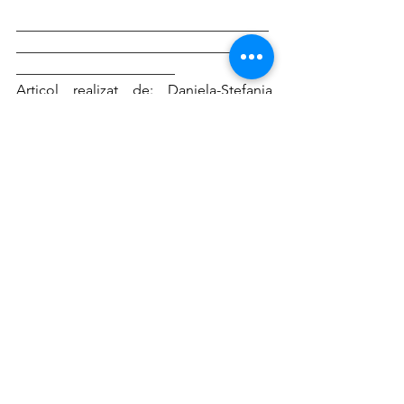
___________________________________
___________________________________
______________________
Articol realizat de: Daniela-Ștefania 
Bănică
Editor: Mădălina Hodorog, Maria 
Angele
Sursă foto: Unsplash