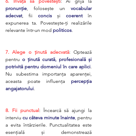
6. Învață să povestești
: Ai grijă la 
pronunție
, folosește un 
vocabular 
adecvat
, fii 
concis
 și 
coerent
 în 
expunerea ta. Povestește-ți realizările 
relevante într-un mod 
politicos
.
7. Alege o ținută adecvată
: Optează 
pentru 
o ținută curată, profesională și 
potrivită pentru domeniul în care aplici
. 
Nu subestima importanța aparenței, 
aceasta poate influența 
percepția 
angajatorului
.
8. Fii punctual
: Încearcă să ajungi la 
interviu 
cu câteva minute înainte
,
 pentru 
a evita întârzierile. Punctualitatea este 
esențială și demonstrează 