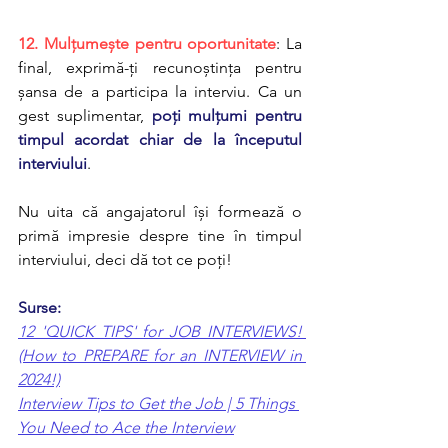
12. Mulțumește pentru oportunitate
: La 
final, exprimă-ți recunoștința pentru 
șansa de a participa la interviu. Ca un 
gest suplimentar, 
poți mulțumi pentru 
timpul acordat chiar de la începutul 
interviului
.
Nu uita că angajatorul își formează o 
primă impresie despre tine în timpul 
interviului, deci dă tot ce poți!
Surse:
12 'QUICK TIPS' for JOB INTERVIEWS! 
(How to PREPARE for an INTERVIEW in 
2024!)
Interview Tips to Get the Job | 5 Things 
You Need to Ace the Interview