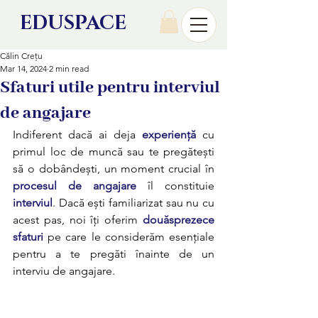
EDU
SPACE
Călin Crețu
Mar 14, 2024
2 min read
Sfaturi utile pentru interviul
de angajare
Indiferent dacă ai deja 
experiență
 cu 
primul loc de muncă sau te pregătești 
să o dobândești, un moment crucial în 
procesul de angajare
 îl constituie 
interviul
. Dacă ești familiarizat sau nu cu 
acest pas, noi îți oferim 
douăsprezece 
sfaturi
 pe care le considerăm esențiale 
pentru a te pregăti înainte de un 
interviu de angajare.