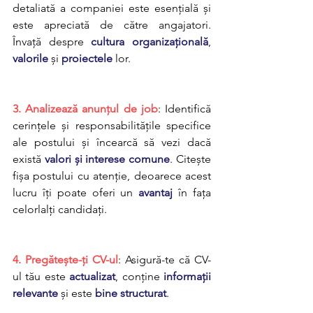
detaliată a companiei este esențială și 
este apreciată de către angajatori. 
Învață despre 
cultura organizațională
, 
valorile
 și 
proiectele
 lor.
3. Analizează anunțul de job
: Identifică 
cerințele și responsabilitățile specifice 
ale postului și încearcă să vezi dacă 
există 
valori și interese comune
. Citește 
fișa postului cu atenție, deoarece acest 
lucru îți poate oferi un 
avantaj
 în fața 
celorlalți candidați.
4. Pregătește-ți CV-ul
: Asigură-te că CV-
ul tău este 
actualizat
, conține 
informații 
relevante
 și este 
bine structurat
.