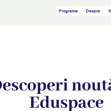
Programe
Despre
N
escoperi noută
Eduspace