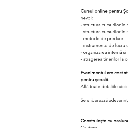
Cursul online pentru Ș
nevoi:
- structura cursurilor în
- structura cursurilor în 
- metode de predare
- instrumente de lucru d
- organizarea internă și 
- atragerea tinerilor la 
Evenimentul are cost sta
pentru școală
.
Află toate detaliile aici: 
Se eliberează adeverinț
Construiește cu pasiune
Cu drag,