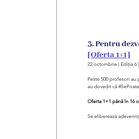
3. Pentru dezvo
[Oferta 1+1]
22 octombrie | Ediția 
Peste 500 profesori au p
au dovedit că 
#SePoat
Oferta 1+1 până în 16 
Se eliberează adeverinț