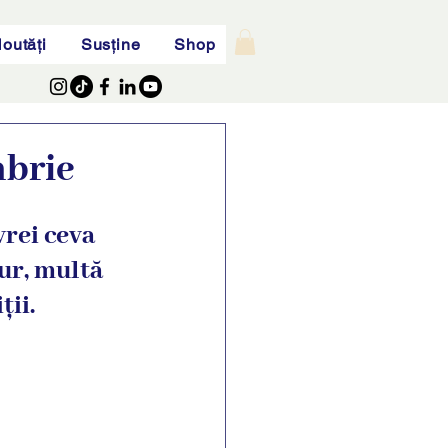
outăți
Susține
Shop
mbrie
rei ceva 
gur, multă 
ii. 