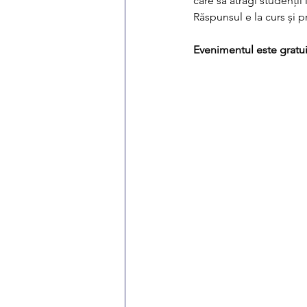
care să atragi studenții
Răspunsul e la curs și promi
Evenimentul este gratuit,