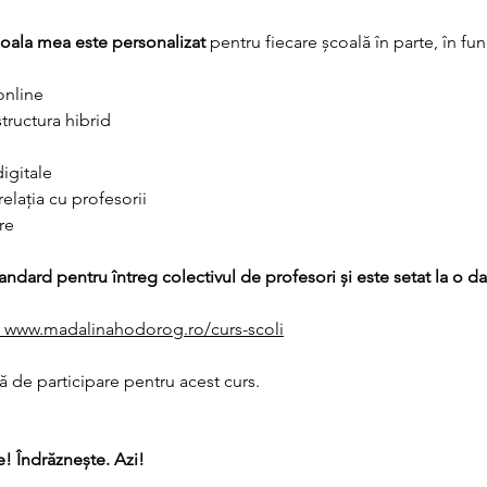
coala mea este personalizat
 pentru fiecare școală în parte, în fun
 online
structura hibrid
igitale
relația cu profesorii
ore
ndard pentru întreg colectivul de profesori și este setat la o dat
 www.madalinahodorog.ro/curs-scoli
ă de participare pentru acest curs. 
! Îndrăznește. Azi!