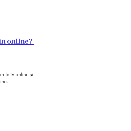
n online? 
rele în online și 
line.