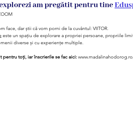
 explorezi am pregătit pentru tine 
Edus
| ZOOM 
vom face, dar știi că vom porni de la cuvântul: VIITOR.
e
 este un spațiu de explorare a propriei persoane, propriile limit
enii diverse și cu experiențe multiple. 
pentru toți, iar înscrierile se fac aici:
www.madalinahodorog.ro