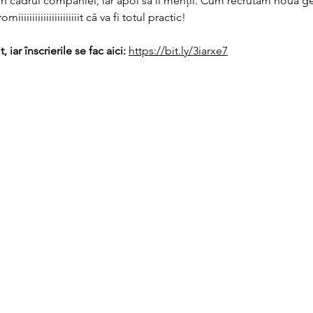
 în cadrul companiei, iar apoi să îi menții. Cum recrutăm noua g
iiiiiiiiiiiiiiiiiiiiit că va fi totul practic!
 iar înscrierile se fac aici:
https://bit.ly/3iarxe7