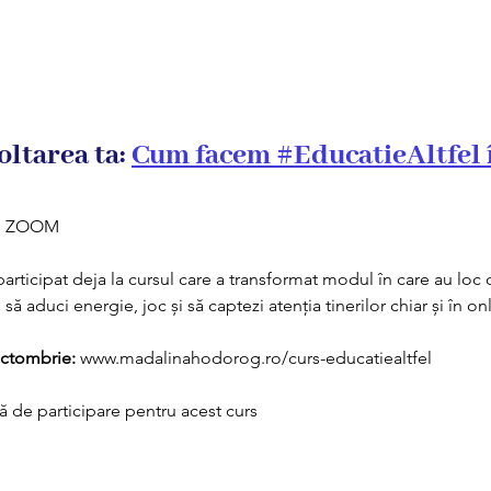
ltarea ta: 
Cum facem #EducatieAltfel î
6 | ZOOM 
articipat deja la cursul care a transformat modul în care au loc o
e
 să aduci energie, joc și să captezi atenția tinerilor chiar și în on
octombrie
:
www.madalinahodorog.ro/curs-educatiealtfel
ă de participare pentru acest curs