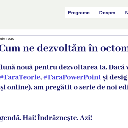
Programe
Despre
N
min read
 Cum ne dezvoltăm în octo
lună nouă pentru dezvoltarea ta. Dacă v
#FaraTeorie
, 
#FaraPowerPoint
 și desi
și online), am pregătit o serie de noi ediț
agendă. Hai! Îndrăznește. Azi!