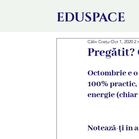
EDU
SPACE
Călin Crețu
Oct 1, 2020
2 
Pregătit?
Octombrie e o 
100% practic, 
energie (chiar 
Notează-ți în 