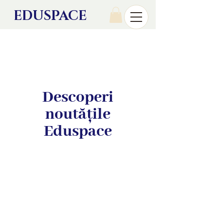
EDU
SPACE
Descoperi
noutățile
Eduspace