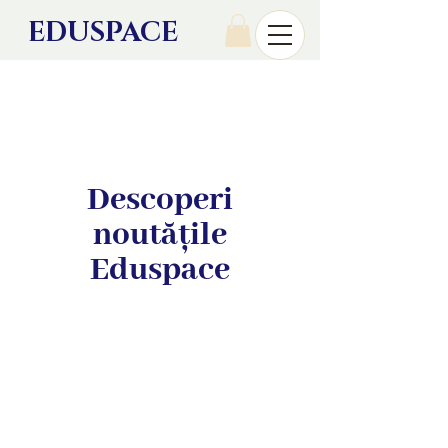
EDU
SPACE
Descoperi
noutățile
Eduspace