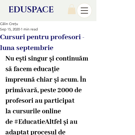
EDU
SPACE
Călin Crețu
Sep 15, 2020
1 min read
Cursuri pentru profesori -
luna septembrie
Nu ești singur și continuăm 
să facem educație 
împreună chiar și acum. În 
primăvară, peste 2000 de 
profesori au participat 
la 
cursurile online 
de #EducatieAltfel
 și au 
adaptat procesul de 