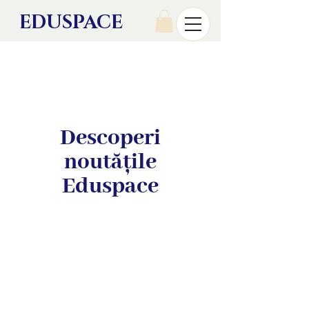
EDU
SPACE
Descoperi
noutățile
Eduspace