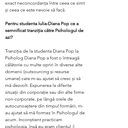
exact neconcordanța între ceea ce simt 
și ceea ce este nevoie să facă. 
Pentru studenta Iulia-Diana Pop ce a 
semnificat tranziția către Psihologul de 
azi? 
Tranziția de la studenta Diana Pop la 
Psiholog Diana Pop a fost o întreagă 
călătorie cu multe opriri în diverse alte 
domenii (outsourcing și resurse 
umane) care m-au ajutat să cresc și să 
mă dezvolt. Expunerea la diferite 
situații din corporație sau din alte firme 
non-corporate, pe lângă orele de 
autocunoaștere din timpul formării, m-
au ajutat să mă formez în Psihologul de 
acum. Inconștient practicam 
psihologia, însă eu eram clientul :) 