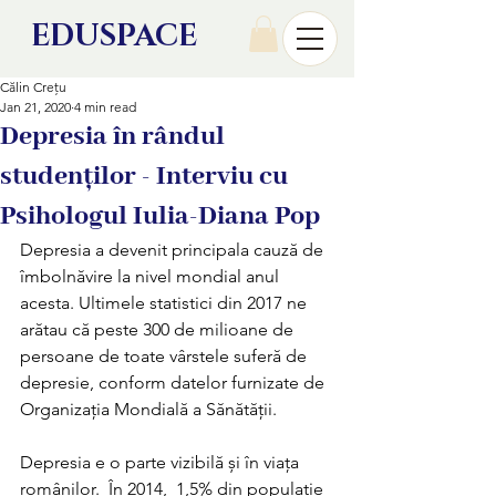
EDU
SPACE
Călin Crețu
Jan 21, 2020
4 min read
Depresia în rândul
studenților - Interviu cu
Psihologul Iulia-Diana Pop
Depresia a devenit principala cauză de 
îmbolnăvire la nivel mondial anul 
acesta. Ultimele statistici din 2017 ne 
arătau că peste 300 de milioane de 
persoane de toate vârstele suferă de 
depresie, conform datelor furnizate de 
Organizația Mondială a Sănătății. 
Depresia e o parte vizibilă și în viața 
românilor.  În 2014,  1,5% din populaţie 