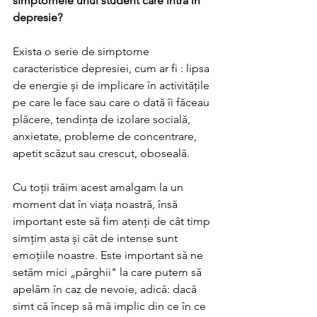
simptomele unui student care intră în 
depresie?
Exista o serie de simptome 
caracteristice depresiei, cum ar fi : lipsa 
de energie și de implicare în activitățile 
pe care le face sau care o dată îi făceau 
plăcere, tendința de izolare socială, 
anxietate, probleme de concentrare, 
apetit scăzut sau crescut, oboseală.
Cu toții trăim acest amalgam la un 
moment dat în viața noastră, însă 
important este să fim atenți de cât timp 
simțim asta și cât de intense sunt 
emoțiile noastre. Este important să ne 
setăm mici „pârghii" la care putem să 
apelăm în caz de nevoie, adică: dacă 
simt că încep să mă implic din ce în ce 