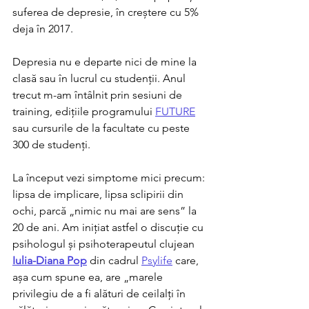
suferea de depresie, în creștere cu 5% 
deja în 2017. 
Depresia nu e departe nici de mine la 
clasă sau în lucrul cu studenții. Anul 
trecut m-am întâlnit prin sesiuni de 
training, edițiile programului 
FUTURE
sau cursurile de la facultate cu peste 
300 de studenți.
La început vezi simptome mici precum: 
lipsa de implicare, lipsa sclipirii din 
ochi, parcă „nimic nu mai are sens” la 
20 de ani. Am inițiat astfel o discuție cu 
psihologul și psihoterapeutul clujean 
Iulia-Diana Pop
din cadrul 
Psylife
 care, 
așa cum spune ea, are „marele 
privilegiu de a fi alături de ceilalți în 