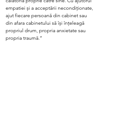
călătoria proprie către sine. Cu ajutorul 
empatiei și a acceptării necondiționate, 
ajut fiecare persoană din cabinet sau 
din afara cabinetului să își înțeleagă 
propriul drum, propria anxietate sau 
propria traumă.”