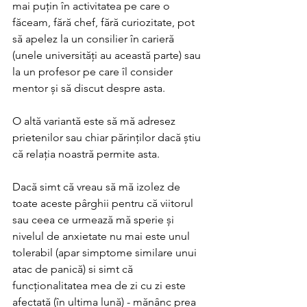
mai puțin în activitatea pe care o 
făceam, fără chef, fără curiozitate, pot 
să apelez la un consilier în carieră 
(unele universități au această parte) sau 
la un profesor pe care îl consider 
mentor și să discut despre asta. 
O altă variantă este să mă adresez 
prietenilor sau chiar părinților dacă știu 
că relația noastră permite asta. 
Dacă simt că vreau să mă izolez de 
toate aceste pârghii pentru că viitorul 
sau ceea ce urmează mă sperie și 
nivelul de anxietate nu mai este unul 
tolerabil (apar simptome similare unui 
atac de panică) si simt că 
funcționalitatea mea de zi cu zi este 
afectată (în ultima lună) - mănânc prea 