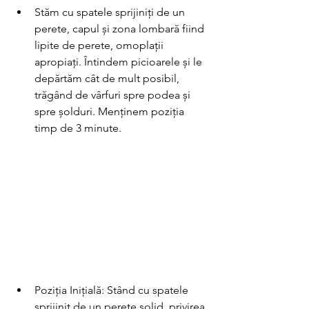
Stăm cu spatele sprijiniți de un 
perete, capul și zona lombară fiind 
lipite de perete, omoplații 
apropiați. Întindem picioarele și le 
depărtăm cât de mult posibil, 
trăgând de vârfuri spre podea și 
spre șolduri. Menținem poziția 
timp de 3 minute.
Poziția Inițială: Stând cu spatele 
sprijinit de un perete solid, privirea 