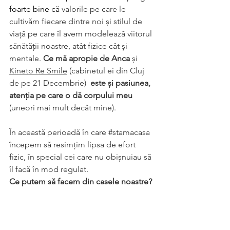
foarte bine că 
valorile pe care le 
cultivăm fiecare dintre noi și stilul de 
viață pe care îl avem modelează viitorul 
sănătății noastre, atât fizice cât și 
mentale. 
Ce mă apropie de Anca 
și 
Kineto Re Smile
 (cabinetul ei din Cluj 
de pe 21 Decembrie) 
 este și pasiunea, 
atenția pe care o dă corpului meu 
(uneori mai mult decât mine).
În această perioadă în care 
#stamacasa
începem să resimțim lipsa de efort 
fizic, în special cei care nu obișnuiau să 
îl facă în mod regulat. 
Ce putem să facem din casele noastre? 