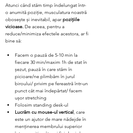
Atunci când stăm timp îndelungat într-
o anumită poziție, musculatura noastră 
obosește și inevitabil, apar 
pozițiile 
vicioase.
 De aceea, pentru a 
reduce/minimiza efectele acestora, ar fi 
bine să:
Facem o pauză de 5-10 min la 
fiecare 30 min/maxim 1h de stat în 
șezut, pauză în care stăm în 
picioare/ne plimbăm în jurul 
biroului/ privim pe fereastră într-un 
punct cât mai îndepărtat/ facem 
ușor stretching 
Folosim standing desk-ul
Lucrăm cu mouse-ul vertical
, care 
este un ajutor de mare nădejde în 
menținerea membrului superior 