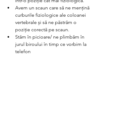
într-o poziție cât mai fiziologică.
Avem un scaun care să ne mențină 
curburile fiziologice ale coloanei 
vertebrale și să ne păstrăm o 
poziție corectă pe scaun.
Stăm în picioare/ ne plimbăm în 
jurul biroului în timp ce vorbim la 
telefon