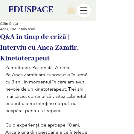
EDU
SPACE
Călin Crețu
Apr 4, 2020
3 min read
Q&A în timp de criză |
Interviu cu Anca Zamfir,
Kinetoterapeut
Zâmbitoare. Pasionată. Atentă. 
Pe Anca Zamfir am cunoscut-o în urmă 
cu 3 ani, în momentul în care am avut 
nevoie de un kinetoterapeut. Trei ani 
mai târziu, continui să vizitez cabinetul 
ei pentru a-mi întreține corpul, nu 
neapărat pentru a-l repara. 
Cu o experiență de aproape 10 ani, 
Anca e una din persoanele ce înțelege 