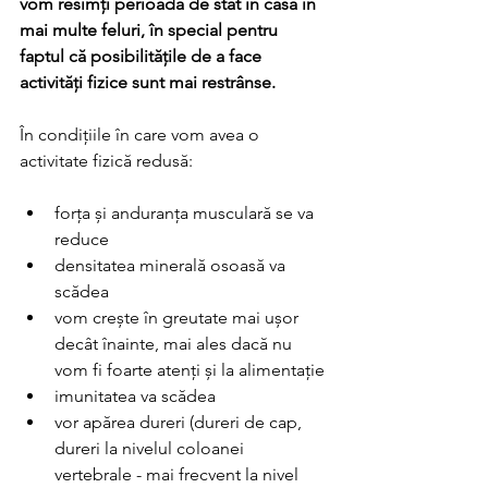
vom resimți perioada de stat în casă în 
mai multe feluri, în special pentru 
faptul că 
posibilitățile de a face 
activități fizice sunt mai restrânse.
În condițiile în care vom avea o 
activitate fizică redusă:
forța și anduranța musculară se va 
reduce
densitatea minerală osoasă va 
scădea
vom crește în greutate mai ușor 
decât înainte, mai ales dacă nu 
vom fi foarte atenți și la alimentație
imunitatea va scădea
vor apărea dureri (dureri de cap, 
dureri la nivelul coloanei 
vertebrale - mai frecvent la nivel 