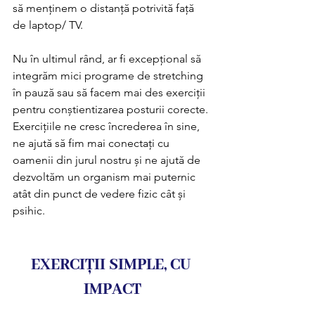
să menținem o distanță potrivită față 
de laptop/ TV. 
Nu în ultimul rând, ar fi excepțional să 
integrăm mici programe de stretching 
în pauză sau să facem mai des exerciții 
pentru conștientizarea posturii corecte.
Exercițiile ne cresc încrederea în sine, 
ne ajută să fim mai conectați cu 
oamenii din jurul nostru și ne ajută de 
dezvoltăm un organism mai puternic 
atât din punct de vedere fizic cât și 
psihic.
EXERCIȚII SIMPLE, CU 
IMPACT