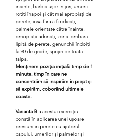
înainte, bărbia ușor în jos, umerii 
rotiți înapoi și cât mai apropiați de 
perete, însă fără a fi ridicați, 
palmele orientate către înainte, 
omoplații adunați, zona lombară 
lipită de perete, genunchii îndoiți 
la 90 de grade, sprijin pe toată 
talpa.
Menținem poziția inițială timp de 1 
minute, timp în care ne 
concentrăm să inspirăm în piept și 
să expirăm, coborând ultimele 
coaste. 
Varianta B 
a acestui exercițiu 
constă în aplicarea unei ușoare 
presiuni în perete cu ajutorul 
capului, umerilor și palmelor și 