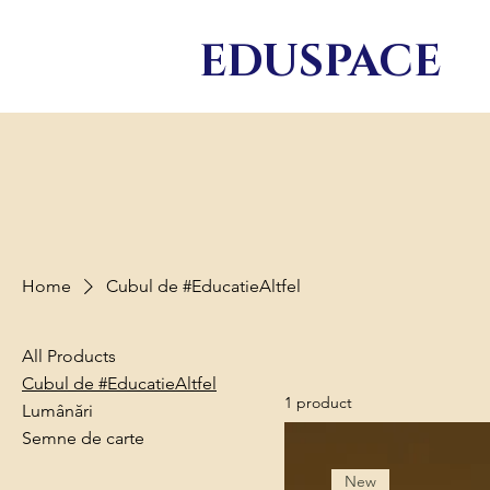
EDU
SPACE
Home
Cubul de #EducatieAltfel
All Products
Cubul de #EducatieAltfel
1 product
Lumânări
Semne de carte
New