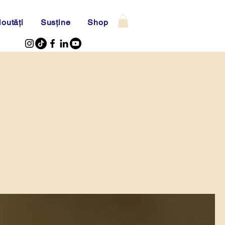
outăți
Susține
Shop