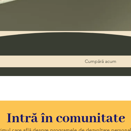
Quick View
Cumpără acum
Intră în comunitate
primul care află despre programele de dezvoltare persona