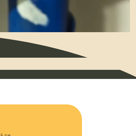
lă pe