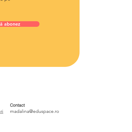
ă abonez
Contact
ri
madalina@eduspace.ro