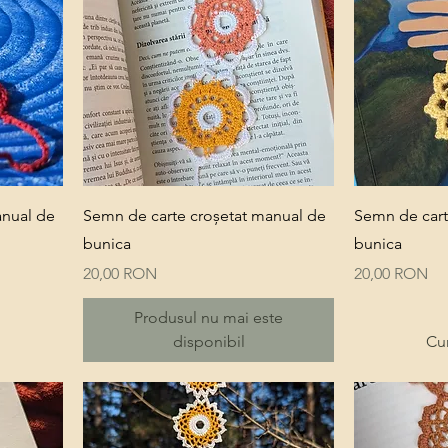
Quick View
anual de
Semn de carte croșetat manual de
Semn de cart
bunica
bunica
Price
Price
20,00 RON
20,00 RON
Produsul nu mai este
disponibil
Cu