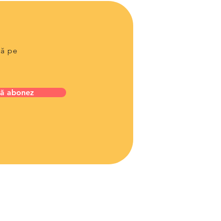
lă pe
ă abonez