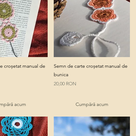
Quick View
Quick View
e croșetat manual de
Semn de carte croșetat manual de
bunica
Price
20,00 RON
mpără acum
Cumpără acum