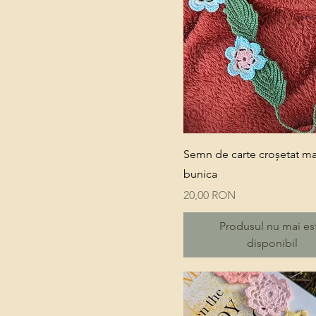
Quick View
Semn de carte croșetat m
bunica
Price
20,00 RON
Produsul nu mai es
disponibil