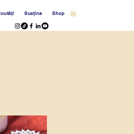
outăți
Susține
Shop