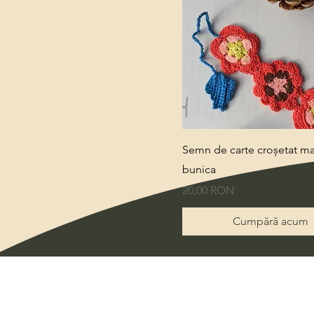
Quick View
Semn de carte croșetat m
bunica
Price
20,00 RON
Cumpără acum