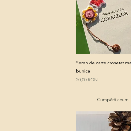
Quick View
Semn de carte croșetat m
bunica
Price
20,00 RON
Cumpără acum