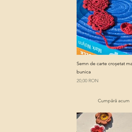
Quick View
Semn de carte croșetat m
bunica
Price
20,00 RON
Cumpără acum