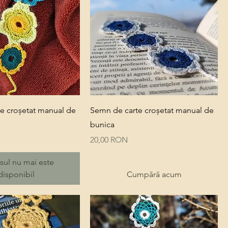
Quick View
Quick View
e croșetat manual de
Semn de carte croșetat manual de
bunica
Price
20,00 RON
sul nu mai este
disponibil
Cumpără acum