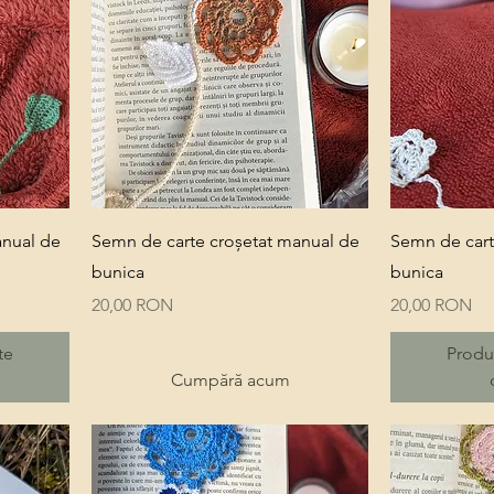
Quick View
anual de
Semn de carte croșetat manual de
Semn de cart
bunica
bunica
Price
Price
20,00 RON
20,00 RON
te
Produ
Cumpără acum