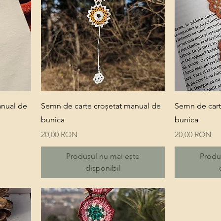
Quick View
anual de
Semn de carte croșetat manual de
Semn de cart
bunica
bunica
Price
Price
20,00 RON
20,00 RON
Produsul nu mai este
Produ
disponibil