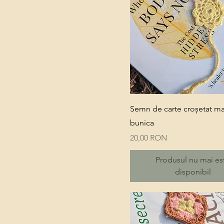
Quick View
Semn de carte croșetat m
bunica
Price
20,00 RON
Produsul nu mai es
disponibil