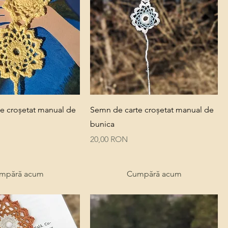
Quick View
Quick View
e croșetat manual de
Semn de carte croșetat manual de
bunica
Price
20,00 RON
mpără acum
Cumpără acum