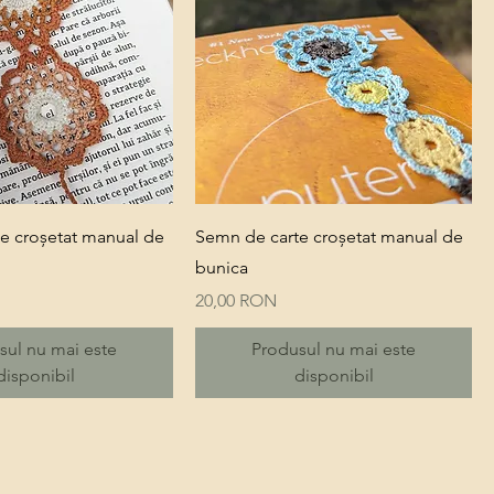
Quick View
Quick View
e croșetat manual de
Semn de carte croșetat manual de
bunica
Price
20,00 RON
sul nu mai este
Produsul nu mai este
disponibil
disponibil