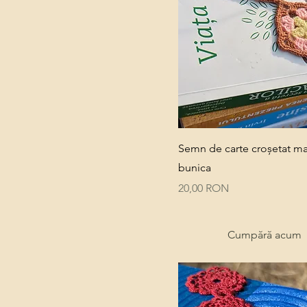
Quick View
Semn de carte croșetat m
bunica
Price
20,00 RON
Cumpără acum