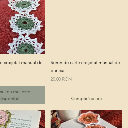
Quick View
Quick View
e croșetat manual de
Semn de carte croșetat manual de
bunica
Price
20,00 RON
sul nu mai este
disponibil
Cumpără acum