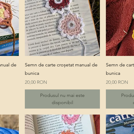
Quick View
anual de
Semn de carte croșetat manual de
Semn de cart
bunica
bunica
Price
Price
20,00 RON
20,00 RON
Produsul nu mai este
Produ
disponibil