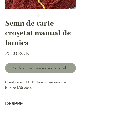
Semn de carte
croșetat manual de
bunica
Price
20,00 RON
Produsul nu mai este disponibil
Creat cu multă răbdare și pasiune de
bunica Mărioara.
DESPRE
Bunica Mărioara are 82 de ani și iubește