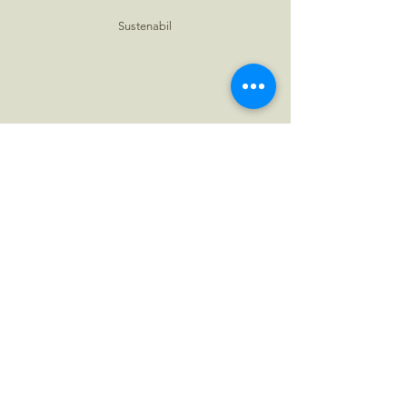
Sustenabil
Non-Toxic. Toate
lumânările sunt din ceară
de soia naturală
Lucrate manual
în România