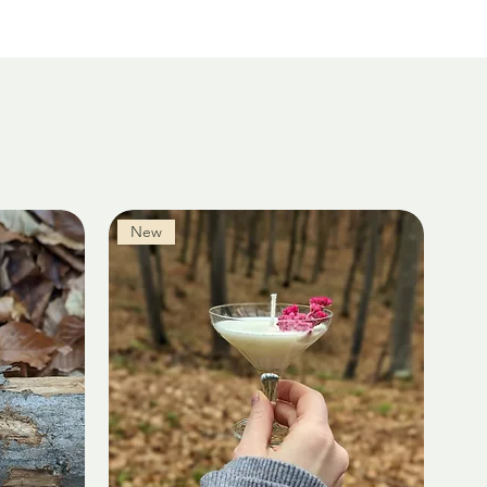
pe site-ul
S
ameday.ro
sau dacă iei
nic.
New