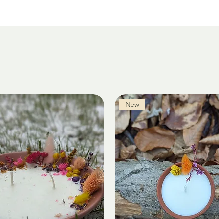
comenzii dacă intri 
legătura cu ei telefo
New