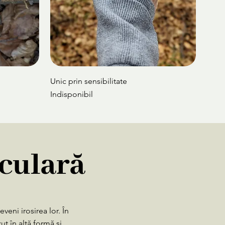
Unic prin sensibilitate
Indisponibil
New
New
rculară
veni irosirea lor. În
ut în altă formă și