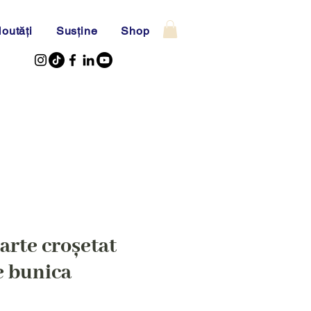
outăți
Susține
Shop
arte croșetat
 bunica