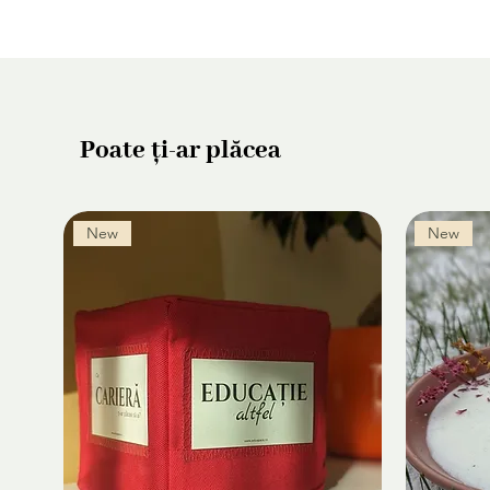
Poate ți-ar plăcea
New
New