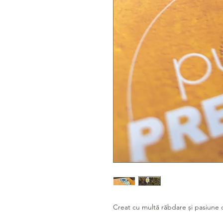
Creat cu multă răbdare și pasiune