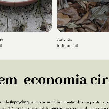
gh
Autentic
il
Indisponibil
New
New
em economia ci
tul de
#upcycling
prin care reutilizăm creativ obiecte pentru a pre
irea ZEN există conceptul de
mitate
prin care un obiect este văz