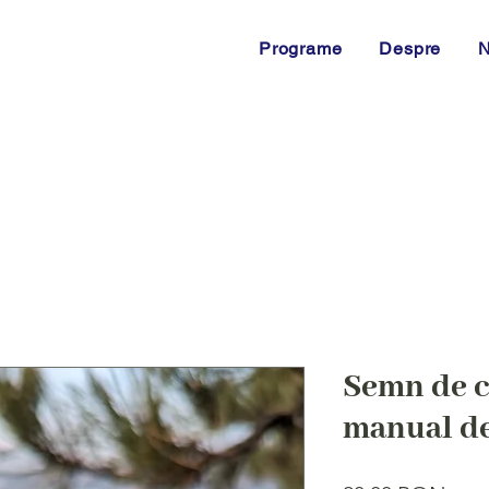
Programe
Despre
N
Semn de c
manual de