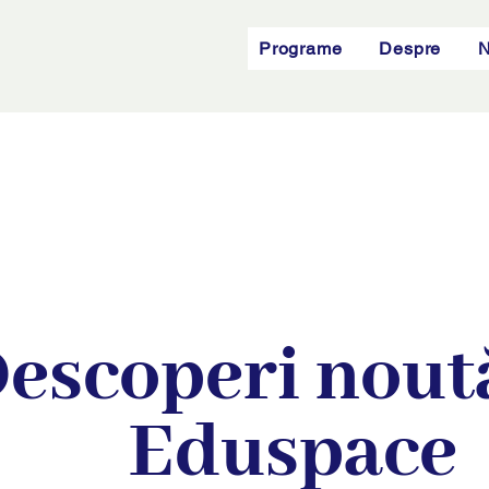
Programe
Despre
N
escoperi noută
Eduspace